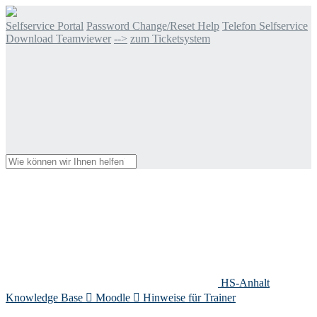
Selfservice Portal
Password Change/Reset Help
Telefon Selfservice
Download Teamviewer
-->
zum Ticketsystem
HS-Anhalt
Knowledge Base

Moodle

Hinweise für Trainer