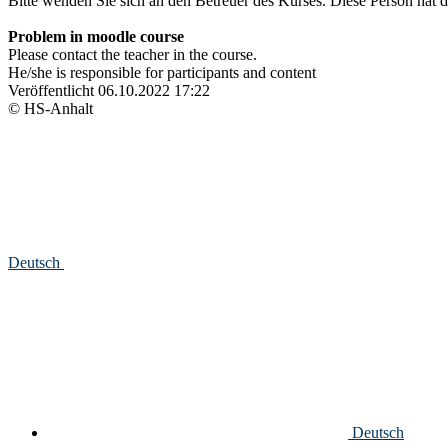
Bitte wenden Sie sich an den Betreuer des Kurses. Diese Person hat di
Problem in moodle course
Please contact the teacher in the course.
He/she is responsible for participants and content
Veröffentlicht
06.10.2022 17:22
© HS-Anhalt
Deutsch
Deutsch