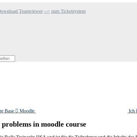
ownload Teamviewer
-->
zum Ticketsystem
ge Base

Moodle
Ich
 problems in moodle course